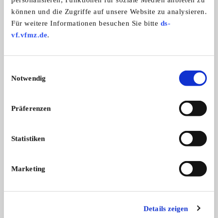
können und die Zugriffe auf unsere Website zu analysieren.
Ein Video vom Auto
Für weitere Informationen besuchen Sie bitte
ds-
https://youtube.com/shorts/OwOurijIeEM?
vf.vfmz.de
.
is=wOR11xKu0qNs2zHo
Einwilligungsauswahl
Notwendig
Weitere Anzeigen dieses Anbieters
Präferenzen
ALLE ANZEIGEN
Statistiken
15
Marketing
Details zeigen