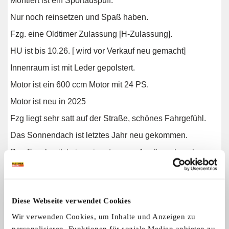
Montiert ist ein Sportauspuff.
Nur noch reinsetzen und Spaß haben.
Fzg. eine Oldtimer Zulassung [H-Zulassung].
HU ist bis 10.26. [ wird vor Verkauf neu gemacht]
Innenraum ist mit Leder gepolstert.
Motor ist ein 600 ccm Motor mit 24 PS.
Motor ist neu in 2025
Fzg liegt sehr satt auf der Straße, schönes Fahrgefühl.
Das Sonnendach ist letztes Jahr neu gekommen.
Das Fzg. besitzt eine eingetragene Angängerkupplung.
Damit ist der Vorbesitzer mit einem Kleinstwohnwagen
nach Italien gereist.
Sehr gute Radioanlage verbaut.
Diese Webseite verwendet Cookies
Bei Fragen einfach schreiben....beantworte alle
Wir verwenden Cookies, um Inhalte und Anzeigen zu
vernünftigen Anfragen
personalisieren, Funktionen für soziale Medien anbieten zu