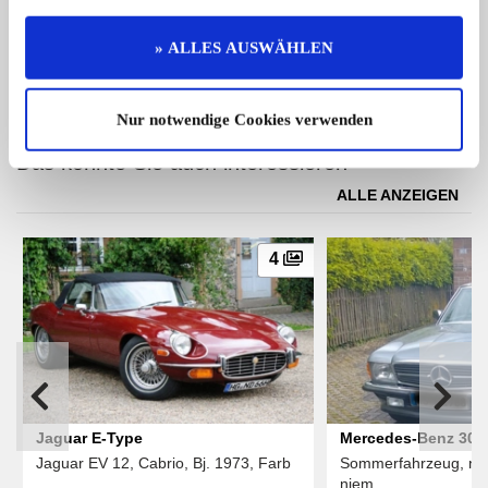
Fiat 500
» ALLES AUSWÄHLEN
Sehr schöner weißer Fiat 500 L in ...
19.990,- €
Nur notwendige Cookies verwenden
Das könnte Sie auch interessieren
ALLE ANZEIGEN
4
Jaguar E-Type
Jaguar EV 12, Cabrio, Bj. 1973, Farb
Sommerfahrzeug, nie
...
niem ...