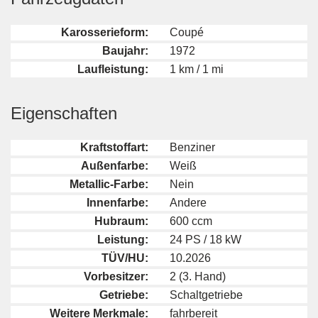
Karosserieform:
Coupé
Baujahr:
1972
Laufleistung:
1 km / 1 mi
Eigenschaften
Kraftstoffart:
Benziner
Außenfarbe:
Weiß
Metallic-Farbe:
Nein
Innenfarbe:
Andere
Hubraum:
600 ccm
Leistung:
24 PS / 18 kW
TÜV/HU:
10.2026
Vorbesitzer:
2 (3. Hand)
Getriebe:
Schaltgetriebe
Weitere Merkmale:
fahrbereit