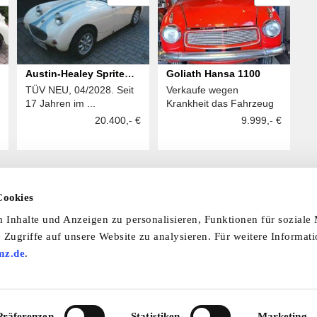
Austin-Healey Sprite
Goliath Hansa 1100
TÜV NEU, 04/2028. Seit
Verkaufe wegen
MK 1 / Frogeye
17 Jahren im ...
Krankheit das Fahrzeug
20.400,- €
9.999,- €
Cookies
Inhalte und Anzeigen zu personalisieren, Funktionen für soziale
 laden Sie unsere Termine-App herunter:
 Zugriffe auf unsere Website zu analysieren. Für weitere Informat
mine-App
mz.de
.
nfo & Hilfe
AGB
Datenschutzerklärung
Wid
Präferenzen
Statistiken
Marketing