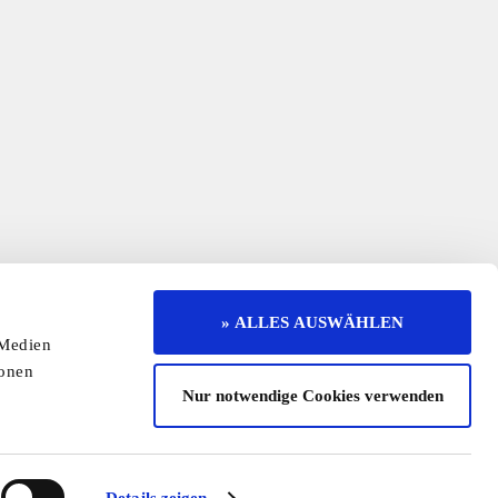
Unser kostenloser Newsletter
» ALLES AUSWÄHLEN
 Medien
Registrieren Sie sich und bleiben Sie auf dem
ionen
Laufenden.
Jetzt kostenlos abonnieren
Nur notwendige Cookies verwenden
erruf
Kontakt
Mediadaten
Jobs