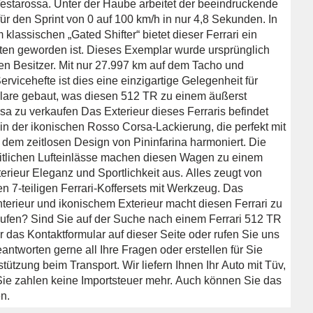
estarossa. Unter der Haube arbeitet der beeindruckende
t für den Sprint von 0 auf 100 km/h in nur 4,8 Sekunden. In
assischen „Gated Shifter“ bietet dieser Ferrari ein
lten geworden ist. Dieses Exemplar wurde ursprünglich
en Besitzer. Mit nur 27.997 km auf dem Tacho und
ervicehefte ist dies eine einzigartige Gelegenheit für
lare gebaut, was diesen 512 TR zu einem äußerst
sa zu verkaufen Das Exterieur dieses Ferraris befindet
in der ikonischen Rosso Corsa-Lackierung, die perfekt mit
 dem zeitlosen Design von Pininfarina harmoniert. Die
seitlichen Lufteinlässe machen diesen Wagen zu einem
erieur Eleganz und Sportlichkeit aus. Alles zeugt von
len 7-teiligen Ferrari-Koffersets mit Werkzeug. Das
rieur und ikonischem Exterieur macht diesen Ferrari zu
aufen? Sind Sie auf der Suche nach einem Ferrari 512 TR
 das Kontaktformular auf dieser Seite oder rufen Sie uns
ntworten gerne all Ihre Fragen oder erstellen für Sie
ützung beim Transport. Wir liefern Ihnen Ihr Auto mit Tüv,
ie zahlen keine Importsteuer mehr. Auch können Sie das
n.