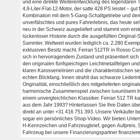
und eine direkte Weiterentwicklung des legendären T
4,9-Liter-Flat-12-Motor, der satte 428 PS leistet – gu
Kombination mit dem 5-Gang-Schaltgetriebe und dem kl
unverfälschtes und pures Fahrerlebnis, das heute se
neu in der Schweiz ausgeliefert und stammt vom erst
lückenloser Historie durch die ausgefüllten Original-S
Sammler. Weltweit wurden lediglich ca. 2.280 Exemp
exklusiven Besitz macht. Ferrari 512TR in Rosso Cor
sich in hervorragendem Zustand und präsentiert sich 
den originalen fünfspeichigen Leichtmetallfelgen und
klaren Karosserielinien und die charakteristischen 
echten Blickfang. Innen strahlt das schwarze Lederint
Originalität, einschließlich des mitgelieferten origina
harmonische Zusammenspiel zwischen luxuriösem Inte
einem unvergleichlichen Klassiker. Ferrari 512 TR k
aus dem Jahr 1993? Hinterlassen Sie Ihre Daten über
direkt an unter +31 416 751 393. Unsere Verkäufer bea
sogar ein persönliches Shop-Video. Wir bieten Unterst
H-Kennzeichen und Fahrzeugbrief, gegen Aufpreis. S
Fahrzeug bei unsere Finanzierungspartner finanziere