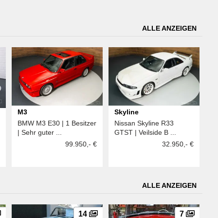
ALLE ANZEIGEN
M3
Skyline
BMW M3 E30 | 1 Besitzer
Nissan Skyline R33
| Sehr guter ...
GTST | Veilside B ...
99.950,- €
32.950,- €
ALLE ANZEIGEN
14
7