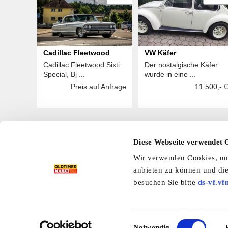
Cadillac Fleetwood
VW Käfer
Cadillac Fleetwood Sixti
Der nostalgische Käfer
Special, Bj ...
wurde in eine ...
Preis auf Anfrage
11.500,- €
Diese Webseite verwendet 
Hier finden Sie mehr OLDTIMER MARKT
Wir verwenden Cookies, um 
Folgen Sie uns auf unseren Social-Media-Seiten oder
anbieten zu können und die
Facebook
|
Instagram
|
YouTube
|
Ter
besuchen Sie bitte
ds-vf.vf
Preisliste
Erscheinungskalender
I
Einwilligungsauswahl
Notwendig