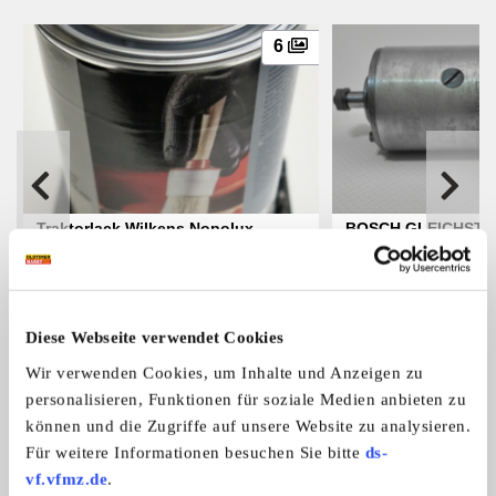
6
Traktorlack Wilkens Nopolux
BOSCH GLEICHST
Zum Verkauf stehen 5 Dosen je 1l Wil
Zum Verkauf steht ei
Kunstharz
LICHTMASCHINE 6 
...
...
REGLER
48,- €
Diese Webseite verwendet Cookies
Wir verwenden Cookies, um Inhalte und Anzeigen zu
Das könnte Sie auch interessieren
personalisieren, Funktionen für soziale Medien anbieten zu
ALLE ANZEIGEN
können und die Zugriffe auf unsere Website zu analysieren.
Für weitere Informationen besuchen Sie bitte
ds-
vf.vfmz.de
.
1