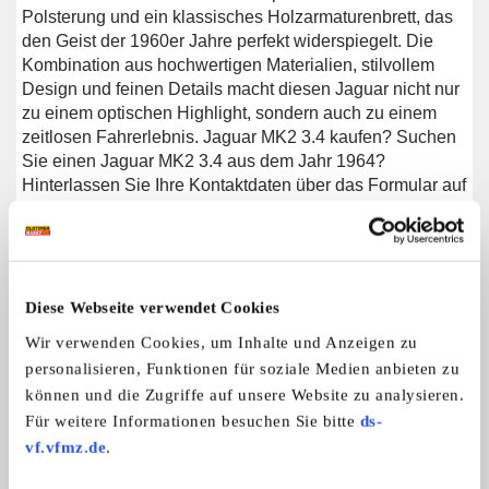
Polsterung und ein klassisches Holzarmaturenbrett, das
den Geist der 1960er Jahre perfekt widerspiegelt. Die
Kombination aus hochwertigen Materialien, stilvollem
Design und feinen Details macht diesen Jaguar nicht nur
zu einem optischen Highlight, sondern auch zu einem
zeitlosen Fahrerlebnis. Jaguar MK2 3.4 kaufen? Suchen
Sie einen Jaguar MK2 3.4 aus dem Jahr 1964?
Hinterlassen Sie Ihre Kontaktdaten über das Formular auf
dieser Seite oder rufen Sie uns direkt unter +31 416 751
393 an. Unser Verkaufsteam beantwortet gerne all Ihre
Fragen oder erstellt sogar ein persönliches Shop-Video
für Sie. Wir bieten Unterstützung beim Transport. Wir
liefern Ihnen Ihr Auto mit Tüv, H-Kennzeichen und
Diese Webseite verwendet Cookies
Fahrzeugbrief, gegen Aufpreis. Sie zahlen keine
Wir verwenden Cookies, um Inhalte und Anzeigen zu
Importsteuer mehr. Auch können Sie das Fahrzeug bei
personalisieren, Funktionen für soziale Medien anbieten zu
unsere Finanzierungspartner finanzieren.
können und die Zugriffe auf unsere Website zu analysieren.
Für weitere Informationen besuchen Sie bitte
ds-
vf.vfmz.de
.
Weitere Anzeigen dieses Anbieters