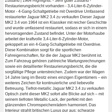
Zustand | 1964 Highlights: - Sehr guter Zustand -
Restaurierungsbericht vorhanden - 3,4-Liter-6-Zylinder-
Motor - 4-Gang-Schaltgetriebe mit Overdrive Umfassend
restaurierter Jaguar MK2 3.4 zu verkaufen Dieser Jaguar
MK2 3.4 von 1964 ist ein Klassiker mit reicher Geschichte
und wurde umfassend restauriert, sodass er sich in einem
hervorragenden Zustand befindet. Unter der Motorhaube
arbeitet der kraftvolle 3,4-Liter-6-Zylinder-Motor,
gekoppelt an ein 4-Gang-Schaltgetriebe mit Overdrive.
Diese Kombination sorgt für die sportlichen
Fahreigenschaften, für die der Jaguar MK2 berühmt ist.
Zum Fahrzeug gehören zahlreiche Wartungsrechnungen
sowie ein detaillierter Restaurierungsbericht, die die
sorgfältige Pflege unterstreichen. Zudem war der Wagen
14 Jahre lang im Besitz eines einzigen Eigentümers – ein
weiteres Zeichen für kontinuierliche und liebevolle
Betreuung. Tiefrot-metallic Jaguar MK2 3.4 zu verkaufen
Optisch zieht dieser MK2 sofort alle Blicke auf sich – mit
seinem tiefroten Metallic-Lack, der perfekt mit den
glänzenden Chromspeichenrädern harmoniert. Das
Interieur strahlt britischen Luxus pur aus: schwarze