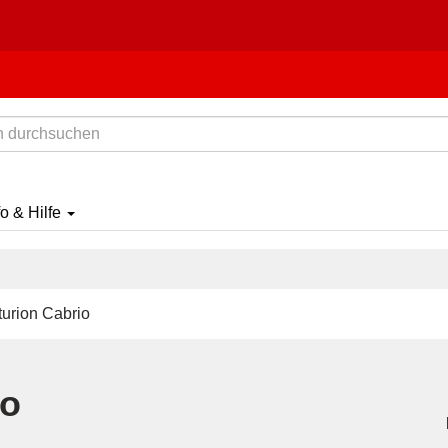
fo & Hilfe
urion Cabrio
io