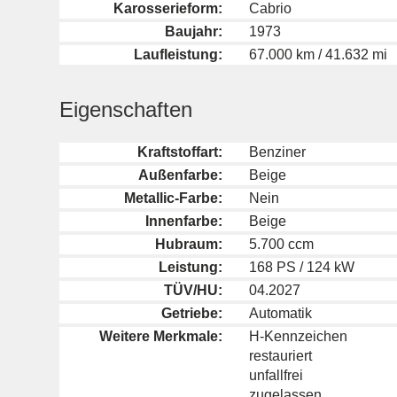
Karosserieform:
Cabrio
Baujahr:
1973
Laufleistung:
67.000 km / 41.632 mi
Eigenschaften
Kraftstoffart:
Benziner
Außenfarbe:
Beige
Metallic-Farbe:
Nein
Innenfarbe:
Beige
Hubraum:
5.700 ccm
Leistung:
168 PS / 124 kW
TÜV/HU:
04.2027
Getriebe:
Automatik
Weitere Merkmale:
H-Kennzeichen
restauriert
unfallfrei
zugelassen