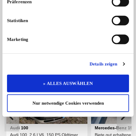
Präferenzen
Alfa Romeo Giulia Spider
Rostfreie Karosserie; Türschweller u ...
Statistiken
28.500,- €
Marketing
Das könnte Sie auch interessieren
ALLE ANZEIGEN
Details zeigen
12
» ALLES AUSWÄHLEN
Nur notwendige Cookies verwenden
Audi 100
Mercedes-Benz 190 
Audi 100, 2,6 l V6, 150 PS,Oldtimer ...
Biete gut erhaltenen
Turbodiesel