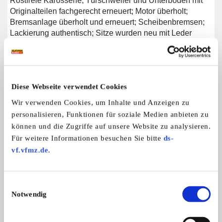
Rostfreie Karosserie; Türschweller und Unterboden mit
Originalteilen fachgerecht erneuert; Motor überholt;
Bremsanlage überholt und erneuert; Scheibenbremsen;
Lackierung authentisch; Sitze wurden neu mit Leder
bezogen; Fußmatten und Kofferraummatte erneuert;
Radio Becker; Motordaten abweichend; Verkleidungsteile
+ Schaltsack + Sonnenblenden neu beledert.
Diese Webseite verwendet Cookies
Wir verwenden Cookies, um Inhalte und Anzeigen zu
Weitere Anzeigen dieses Anbieters
personalisieren, Funktionen für soziale Medien anbieten zu
ALLE ANZEIGEN
können und die Zugriffe auf unsere Website zu analysieren.
Für weitere Informationen besuchen Sie bitte
ds-
vf.vfmz.de
.
12
Einwilligungsauswahl
Notwendig